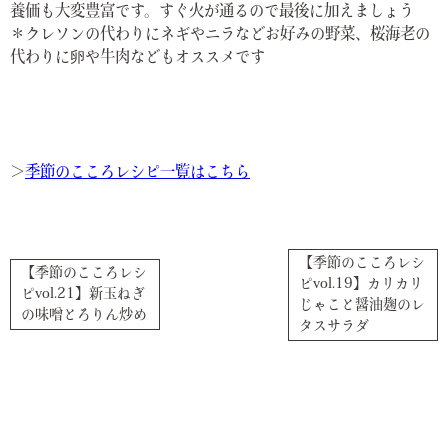
養価も大変豊富です。すぐ火が通るので最後に加えましょう
＊クレソンの代わりにネギやニラなどお好みの野菜、桜海老の
代わりに卵や牛肉などもオススメです
＞
季節のこころレシピ一覧はこちら
【季節のこころレシ
【季節のこころレシ
ピvol.19】カリカリ
ピvol.21】新玉ねぎ
じゃこと醤油麹のレ
の味噌とろりん炒め
タスサラダ