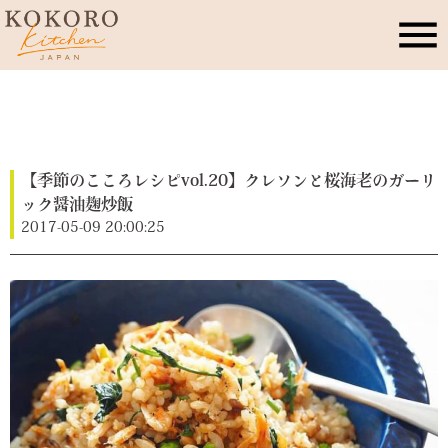
こころキッチンとは
店舗情報
【季節のこころレシピvol.20】クレソンと桜海老のガーリ
ック醤油麹炒飯
2017-05-09 20:00:25
レッスン・イベント
季節のこころレシピ
公式ブログ
お問合せ