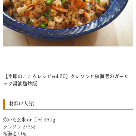
【季節のこころレシピvol.20】クレソンと桜海老のガーリ
ック醤油麹炒飯
材料(2人分)
炊いた玄米 or 白米 360g
クレソン 2/3束
桜海老 50g