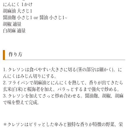
にんにく 1かけ
胡麻油 大さじ1
醤油麹 小さじ1 or 醤油 小さじ1~
胡椒 適量
白胡麻 適量
作り方
1. クレソンは食べやすい大きさに切る(茎の部分は細かく)。に
んにくはみじん切りにする。
2. フライパンで胡麻油とにんにくを熱して、香りが出てきたら
玄米(白米)と桜海老を加え、パラっとするまで強火で炒める。
3. クレソンを加えてさっと炒め合わせる。醤油麹、胡椒、胡麻
で味を整えて完成。
＊クレソンはピリッとした辛みと独特な香りが特徴の野菜、栄