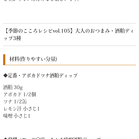
【季節のこころレシピvol.105】大人のおつまみ・酒粕ディ
ップ3種
材料(作りやすい分量)
◆定番・アボカドツナ酒粕ディップ
酒粕 30g
アボカド 1/2個
ツナ 1/2缶
レモン汁 小さじ1
味噌 小さじ1