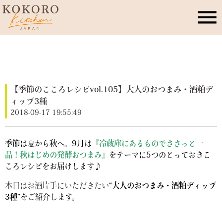
こころキッチンとは
店舗情報
【季節のこころレシピvol.105】大人のおつまみ・酒粕デ
ィップ3種
2018-09-17 19:55:49
レッスン・イベント
季節は夏から秋へ。9月は
『冷蔵庫にあるものでささっと一
季節のこころレシピ
品！秋はじめの発酵おつまみ』
をテーマに5つのとっておきこ
ころレシピをお届けします♪
公式ブログ
本日はお酒片手にいただきたい
“大人のおつまみ・酒粕ディップ
3種”
をご紹介します。
お問合せ