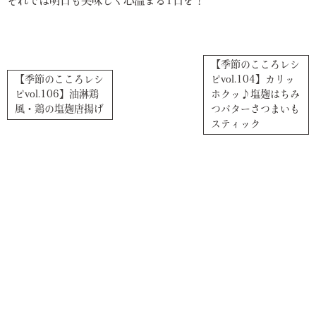
それでは明日も美味しく心温まる1日を！
【季節のこころレシ
【季節のこころレシ
ピvol.104】カリッ
ピvol.106】油淋鶏
ホクッ♪塩麹はちみ
風・鶏の塩麹唐揚げ
つバターさつまいも
スティック