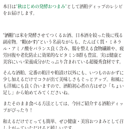
本日は
”秋はじめの発酵おつまみ”
として酒粕ディップのレシピ
をお届けします。
”酒粕”
は米を発酵させてつくるお酒、日本酒を絞った後に残る
副産物。
“粕(かす)”
という名前ながらも、たんぱく質・ミネラ
ル・アミノ酸をバランス良く含み、腸を整える食物繊維や、疲
労回復や老化防止に効果的なビタミンB群も豊富。実は健康と
美容にいい栄養成分がたっぷり含まれている超優秀食材です。
そんな酒粕、定番の粕汁や粕漬け以外にも、いつものおかずに
少し加えるだけでコクが出て美味しさもぐっとアップ。和風に
も洋風にも良く合いますので、酒粕初心者の方はぜひ
「
ちょい
足し」から始めてみてくださいね。
またそのまま食べる方法としては、今回ご紹介する酒粕ディッ
プがぴったり！
和えるだけでとっても簡単、ぜひ健康・美容おつまみとして召
し上がっていただけると嬉しいです。