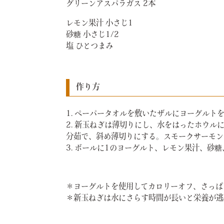
グリーンアスパラガス 2本
レモン果汁 小さじ1
砂糖 小さじ1/2
塩 ひとつまみ
作り方
1. ペーパータオルを敷いたザルにヨーグルト
2. 新玉ねぎは薄切りにし、水をはったホウ
分茹で、斜め薄切りにする。スモークサーモン
3. ボールに1のヨーグルト、レモン果汁、
＊ヨーグルトを使用してカロリーオフ、さっぱ
＊新玉ねぎは水にさらす時間が長いと栄養が逃