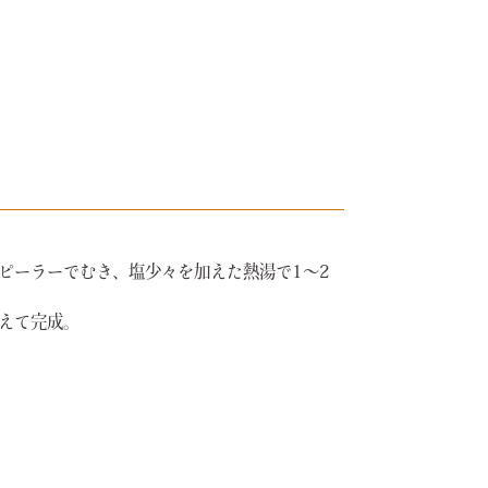
をピーラーでむき、塩少々を加えた熱湯で1〜2
和えて完成。