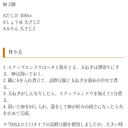
卵 2個
Aだし汁 300cc
Aしょうゆ 大さじ2
Aみりん 大さじ2
作り方
1. スナップエンドウはヘタと筋をとる。玉ねぎは薄切りにす
る。卵は溶いておく。
2. 鍋にAを入れ煮立て、高野豆腐と玉ねぎを弱めの中火で煮
る。
3. 玉ねぎがしんなりしたら、スナップエンドウを加えて1分煮
る。
4. 溶いた卵を回し入れ、蓋をして卵が好みの固さになったら火
を止めて完成。
＊今回はひと口タイプの高野豆腐を使用しましたが、大きい時