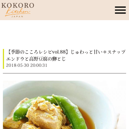
こころキッチンとは
店舗情報
【季節のこころレシピvol.88】じゅわっと甘い＊スナップ
エンドウと高野豆腐の卵とじ
2018-05-30 20:00:31
レッスン・イベント
季節のこころレシピ
公式ブログ
お問合せ