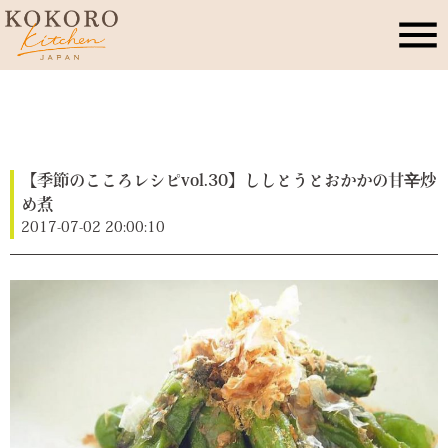
こころキッチンとは
店舗情報
【季節のこころレシピvol.30】ししとうとおかかの甘辛炒
め煮
2017-07-02 20:00:10
レッスン・イベント
季節のこころレシピ
公式ブログ
お問合せ