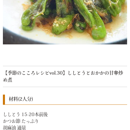
【季節のこころレシピvol.30】ししとうとおかかの甘辛炒
め煮
材料(2人分)
ししとう 15-20本前後
かつお節 たっぷり
胡麻油 適量