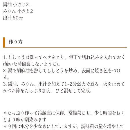
醤油 小さじ2~
みりん 小さじ2
出汁 50cc
作り方
1. ししとうは洗ってヘタをとり、包丁で切れ込みを入れておく
(焼いた時破裂しないように)。
2. 鍋で胡麻油を熱してししとうを炒め、表面に焼き色をつけ
る。
3. 醤油、みりん、出汁を加えて1~2分弱火で煮る。火を止めて
かつお節をたっぷり加え、ひと混ぜして完成。
＊たっぷり作って冷蔵庫に保存、常備菜にも。少し時間をおく
とより味が馴染みます
＊今回は水分を少なめにしていますが、調味料の量を増やして