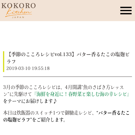
こころキッチンとは
店舗情報
【季節のこころレシピvol.133】バター香るたこの塩麹ピ
ラフ
2019-03-10 19:55:18
レッスン・イベント
3月の季節のこころレシピは、4月開講”魚のさばき方レッス
季節のこころレシピ
ン”に先駆けて
『海鮮を身近に！春野菜と楽しむ海の幸レシピ』
をテーマにお届けします♪
公式ブログ
本日は炊飯器のスイッチ1つで御馳走レシピ、
“バター香るたこ
の塩麹ピラフ”
をご紹介します。
お問合せ