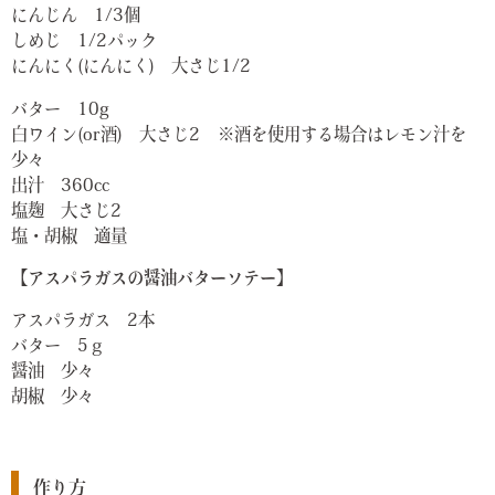
にんじん 1/3個
しめじ 1/2パック
にんにく(にんにく) 大さじ1/2
バター 10g
白ワイン(or酒) 大さじ2 ※酒を使用する場合はレモン汁を
少々
出汁 360cc
塩麹 大さじ2
塩・胡椒 適量
【アスパラガスの醤油バターソテー】
アスパラガス 2本
バター 5ｇ
醤油 少々
胡椒 少々
作り方