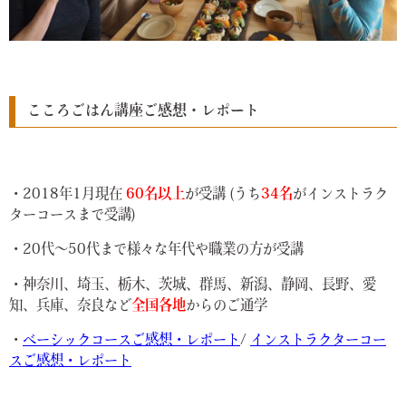
こころごはん講座ご感想・レポート
・2018年1月現在
60名以上
が受講 (うち
34名
がインストラク
ターコースまで受講)
・20代〜50代まで様々な年代や職業の方が受講
・神奈川、埼玉、栃木、茨城、群馬、新潟、静岡、長野、愛
知、兵庫、奈良など
全国各地
からのご通学
・
ベーシックコースご感想・レポート
/
インストラクターコー
スご感想・レポート