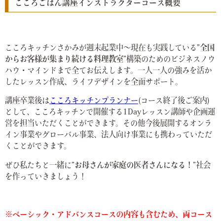
こころごはん講座インストラクターコース概要
こころキッチンさかみが週末起業中〜現在も実践している
”全国
からお客様が集まり続ける料理教室”
構築のためのビジネスノウ
ハウ・マインドまで全てお伝えします。一人一人の強みを活か
したレッスン作成、ライフデザインを全面サポート。
講座卒業後は
こころキッチンプランナー
(コース終了後ご案内)
として、こころキッチンで開催する1Dayレッスン講師や企画運
営を担当いただくことができます。その他今後展開するオンラ
イン事業やグローバル事業、法人向け事業にも携わっていただ
くことができます。
ぜひ私たちと一緒に
”お母さんが家庭の医者さんになる！”
社会
を作っていきましょう！
※ベーシック・アドバンスコースの内容も含むため、両コース