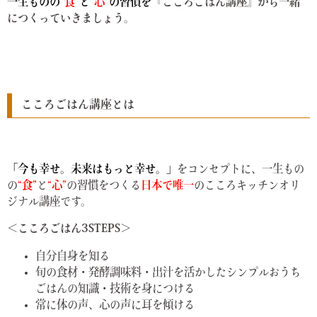
一生ものの
”食”
と
”心”
の習慣を
『こころごはん講座』から一緒
につくっていきましょう。
こころごはん講座とは
「今も幸せ。未来はもっと幸せ。」
をコンセプトに、一生もの
の
“
食”
と
“
心”
の習慣をつくる
日本で唯一
のこころキッチンオリ
ジナル講座です。
＜こころごはん3STEPS＞
自分自身を知る
旬の食材・発酵調味料・出汁を活かしたシンプルおうち
ごはんの知識・技術を身につける
常に体の声、心の声に耳を傾ける