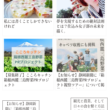
私には書くことしかできない
夢を実現するための絶対法則
けれど
とは？仕込み女子部の未来を
描く。
【募集終了】こころキッチン
【お知らせ】静岡新聞に『箱
箱根西麓三島野菜PRプロジ
根西麓三島野菜PRプロジェ
ェクト
クト視察ツアー』について掲
載いただきました
観光と農業、そして
【お知らせ】静岡新
日々の食を繋ぐ方法
聞に『箱根西麓三島