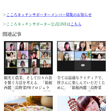
＞
こころキッチンサポーターメンバー募集のお知らせ
＞
こころキッチンサポーター公式LINE
は
こちら
関連記事
観光と農業、そして日々の食
全ては最適なアイディアで、
を繋ぐ方法を考える。「箱根
皆さんに楽しんでいただくた
西麓三島野菜PRプロジェク
めに。「箱根西麓三島野菜
ト」第1回ミーティング開催
PRプロジェクト」第3回ミー
レポート
ティング開催レポート