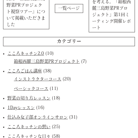
を考える。「箱根西
野菜PRプロジェク
一覧ページ
麓三島野菜PRプロ
ト視察ツアー』につ
ジェクト」第1回ミ
いて掲載いただきま
ーティング開催レポ
した
ート
カテゴリー
こころキッチン2.0
(10)
箱根西麓三島野菜PRプロジェクト
(7)
こころごはん講座
(38)
インストラクターコース
(20)
ベーシックコース
(11)
野菜の切り方レッスン
(18)
1Dayレッスン
(16)
仕込み女子部オンラインサロン
(31)
こころキッチンの想い
(25)
こころキッチンな日々
(58)