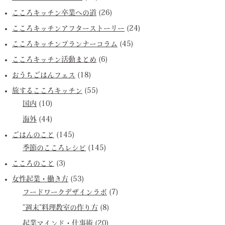
こころキッチン卒業への道
(26)
こころキッチンアフターストーリー
(24)
こころキッチンプランナーコラム
(45)
こころキッチン活動まとめ
(6)
おうちごはんフェス
(18)
旅するこころキッチン
(55)
国内
(10)
海外
(44)
ごはんのこと
(145)
季節のこころレシピ
(145)
こころのこと
(3)
女性起業・働き方
(53)
フードワークデザインラボ
(7)
”週末”料理教室の作り方
(8)
起業マインド・仕事術
(20)