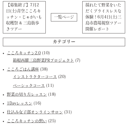
【募集終了】7月2
採れたて野菜をいた
日(土)青空こころキ
だくプライスレスな
ッチン・じゃがいも
一覧ページ
体験！6月4日(土)三
収穫祭 & 三島街歩
島市農場視察ツアー
きツアー
開催レポート
カテゴリー
こころキッチン2.0
(10)
箱根西麓三島野菜PRプロジェクト
(7)
こころごはん講座
(38)
インストラクターコース
(20)
ベーシックコース
(11)
野菜の切り方レッスン
(18)
1Dayレッスン
(16)
仕込み女子部オンラインサロン
(31)
こころキッチンの想い
(25)