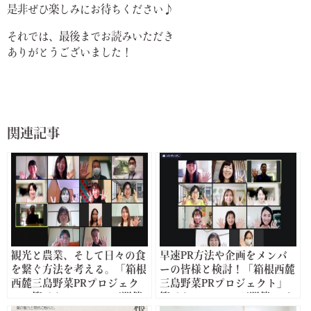
是非ぜひ楽しみにお待ちください♪
それでは、最後までお読みいただき
ありがとうございました！
関連記事
観光と農業、そして日々の食
早速PR方法や企画をメンバ
を繋ぐ方法を考える。「箱根
ーの皆様と検討！「箱根西麓
西麓三島野菜PRプロジェク
三島野菜PRプロジェクト」
ト」第1回ミーティング開催
第2回ミーティング開催レポ