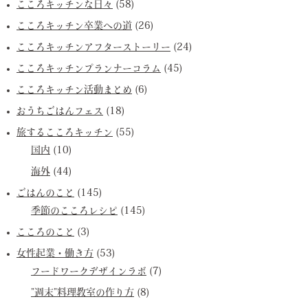
こころキッチンな日々
(58)
こころキッチン卒業への道
(26)
こころキッチンアフターストーリー
(24)
こころキッチンプランナーコラム
(45)
こころキッチン活動まとめ
(6)
おうちごはんフェス
(18)
旅するこころキッチン
(55)
国内
(10)
海外
(44)
ごはんのこと
(145)
季節のこころレシピ
(145)
こころのこと
(3)
女性起業・働き方
(53)
フードワークデザインラボ
(7)
”週末”料理教室の作り方
(8)