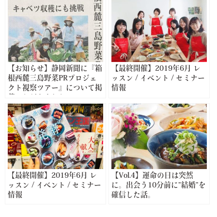
レポート
ート
【お知らせ】静岡新聞に『箱
【最終開催】2019年6月 レ
根西麓三島野菜PRプロジェ
ッスン / イベント / セミナー
クト視察ツアー』について掲
情報
載いただきました
【最終開催】2019年6月 レ
【Vol.4】運命の日は突然
ッスン / イベント / セミナー
に。出会う10分前に”結婚”を
情報
確信した話。