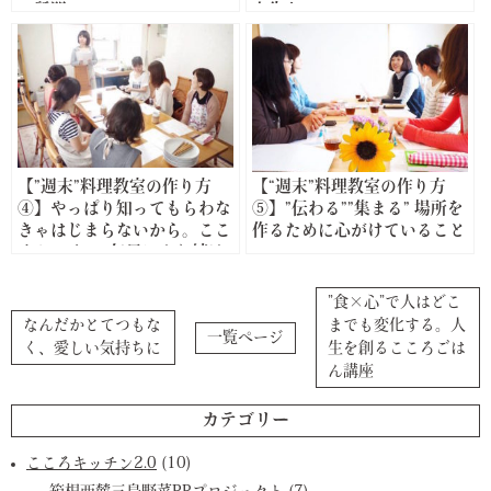
の質問
人生を～
【”週末”料理教室の作り方
【“週末”料理教室の作り方
④】やっぱり知ってもらわな
⑤】”伝わる””集まる” 場所を
きゃはじまらないから。ここ
作るために心がけていること
ろキッチン1年目にやり続け
てきたこと
”食×心”で人はどこ
なんだかとてつもな
までも変化する。人
一覧ページ
く、愛しい気持ちに
生を創るこころごは
ん講座
カテゴリー
こころキッチン2.0
(10)