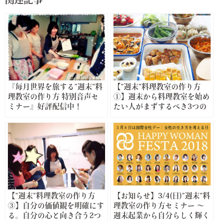
関連記事
『毎月世界を旅する”週末”料
【”週末”料理教室の作り方
理教室の作り方 特別音声セ
①】週末から料理教室を始め
ミナー』好評配信中！
たい人がまずするべき3つの
こと
【”週末”料理教室の作り方
【お知らせ】3/4(日)”週末”料
③】自分の価値観を明確にす
理教室の作り方セミナー ～
る。自分の心と向き合う2つ
週末起業から自分らしく輝く