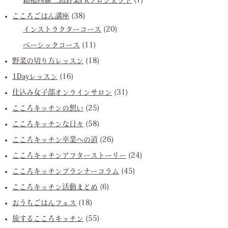
箱根西麓三島野菜PRプロジェクト
(7)
こころごはん講座
(38)
インストラクターコース
(20)
ベーシックコース
(11)
野菜の切り方レッスン
(18)
1Dayレッスン
(16)
仕込み女子部オンラインサロン
(31)
こころキッチンの想い
(25)
こころキッチンな日々
(58)
こころキッチン卒業への道
(26)
こころキッチンアフターストーリー
(24)
こころキッチンプランナーコラム
(45)
こころキッチン活動まとめ
(6)
おうちごはんフェス
(18)
旅するこころキッチン
(55)