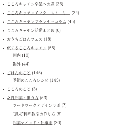
こころキッチン卒業への道
(26)
こころキッチンアフターストーリー
(24)
こころキッチンプランナーコラム
(45)
こころキッチン活動まとめ
(6)
おうちごはんフェス
(18)
旅するこころキッチン
(55)
国内
(10)
海外
(44)
ごはんのこと
(145)
季節のこころレシピ
(145)
こころのこと
(3)
女性起業・働き方
(53)
フードワークデザインラボ
(7)
”週末”料理教室の作り方
(8)
起業マインド・仕事術
(20)