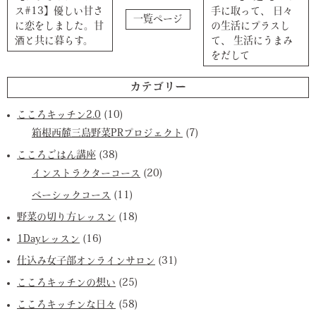
ス#13】優しい甘さ
手に取って、 日々
一覧ページ
に恋をしました。甘
の生活にプラスし
酒と共に暮らす。
て、 生活にうまみ
をだして
カテゴリー
こころキッチン2.0
(10)
箱根西麓三島野菜PRプロジェクト
(7)
こころごはん講座
(38)
インストラクターコース
(20)
ベーシックコース
(11)
野菜の切り方レッスン
(18)
1Dayレッスン
(16)
仕込み女子部オンラインサロン
(31)
こころキッチンの想い
(25)
こころキッチンな日々
(58)