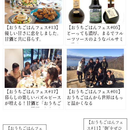
【おうちごはんフェス#13】
【おうちごはんフェス#05】
優しい甘さに恋をしました。
とーっても濃厚、まるでフル
甘酒と共に暮らす。
ーツソースのようなバルサミ
コ酢！
【おうちごはんフェス#17】
【おうちごはんフェス#01】
暮らしの楽しいパズルピース
おうちごはんから世界はもっ
が増える！甘酒と「おうちご
と温かくなる
はんフェス」種明かしまとめ
【おうちごはんフェ
【おうちごはんフェ
ス#11】”麹”をぜひ