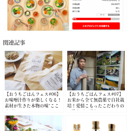
関連記事
【おうちごはんフェス#06】
【おうちごはんフェス#07】
お味噌汁作りが楽しくなる！
お米から全て無農薬で自社栽
素材が生きた本物の味”ここ
培！愛情こもったこだわりの
ろだし”
お酢をぜひ味わって