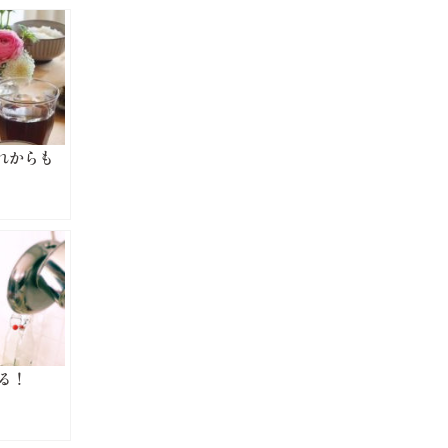
れからも
る！