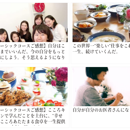
ーシックコースご感想】自分はこ
この世界一”楽しい”仕事をこ
までいいんだ、今の自分をもっと
一生、続けていくんだ。
にしよう。そう思えるようになり
た。
ーシックコースご感想】こころキ
自分が自分のお医者さんにな
ンで学んだことを土台に、“幸せ
こころあたたまる食卓を一生提供
い”と本気で思います。