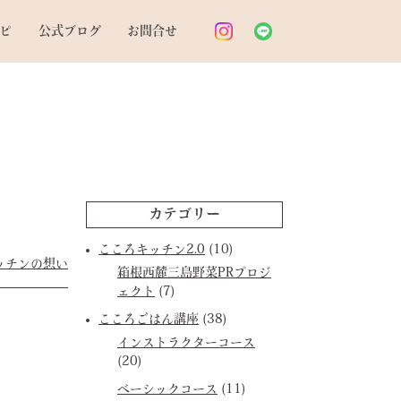
ピ
公式ブログ
お問合せ
カテゴリー
こころキッチン2.0
(10)
ッチンの想い
箱根西麓三島野菜PRプロジ
ェクト
(7)
こころごはん講座
(38)
インストラクターコース
(20)
ベーシックコース
(11)