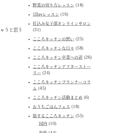
野菜の切り方レッスン
(18)
1Dayレッスン
(16)
仕込み女子部オンラインサロン
(31)
ゃうと思う
こころキッチンの想い
(25)
こころキッチンな日々
(58)
こころキッチン卒業への道
(26)
こころキッチンアフターストー
リー
(24)
こころキッチンプランナーコラ
ム
(45)
こころキッチン活動まとめ
(6)
おうちごはんフェス
(18)
旅するこころキッチン
(55)
国内
(10)