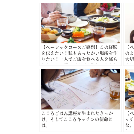
【ベーシックコースご感想】この経験
【ベ
を伝えたい！私もあったかい場所を作
のま
りたい！一人でご飯を食べる人を減ら
大切
したい！と夢がどんどん溢れてきまし
まし
た。
こころごはん講座が生まれたきっか
【ベ
け。そしてこころキッチンの使命と
ッチ
は。
な、
した