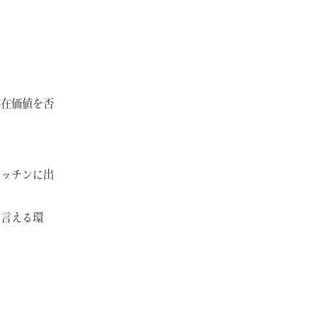
存在価値を否
キッチンに出
を言える環