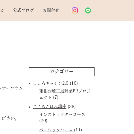
ピ
公式ブログ
お問合せ
カテゴリー
こころキッチン2.0
(10)
ンナーコラム
箱根西麓三島野菜PRプロジ
ェクト
(7)
こころごはん講座
(38)
インストラクターコース
ください。
(20)
ベーシックコース
(11)