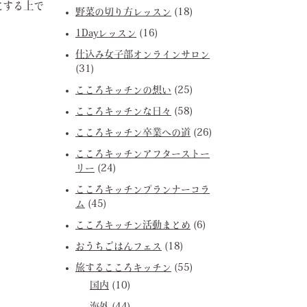
にする上で
野菜の切り方レッスン
(18)
1Dayレッスン
(16)
仕込み女子部オンラインサロン
(31)
こころキッチンの想い
(25)
こころキッチンな日々
(58)
こころキッチン卒業への道
(26)
こころキッチンアフターストー
リー
(24)
こころキッチンプランナーコラ
ム
(45)
こころキッチン活動まとめ
(6)
おうちごはんフェス
(18)
旅するこころキッチン
(55)
国内
(10)