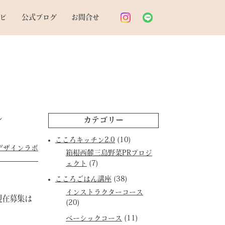
ピ
公式ブログ
お問合せ
ル
カテゴリー
こころキッチン2.0
(10)
デザインラボ
箱根西麓三島野菜PRプロジ
ェクト
(7)
こころごはん講座
(38)
インストラクターコース
現在募集は
(20)
ベーシックコース
(11)