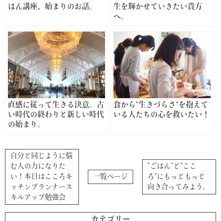
はん講座、始まりのお話。
生を輝かせていきたい貴方
へ。
直感に従って生きる決意。古
食から”生きづらさ”を抱えて
い時代の終わりと新しい時代
いる人たちの心を救いたい！
の始まり。
自分と同じように悩
む人の力になりた
”ごはん”と”ここ
い！本日はこころキ
一覧ページ
ろ”にもっともっと
ッチンプランナース
向き合ってみよう。
キルアップ勉強会
カテゴリー