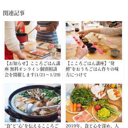
関連記事
【お知らせ】こころごはん講
【こころごはん講座】”発
座 無料オンライン個別相談
酵”をおうちごはん作りの味
会を開催します(1/21〜1/29)
方につけて
“食”と”心”を伝えるこころご
2019年、食と心を深め、人