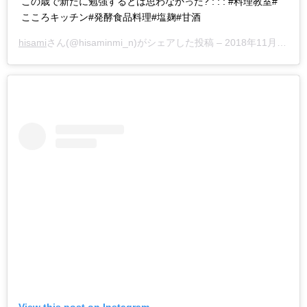
この歳で新たに勉強するとは思わなかった? : : : #料理教室#
こころキッチン#発酵食品料理#塩麹#甘酒
hisami
さん(@hisaminmi_n)がシェアした投稿 –
2018年11月月10日午前8時33分PST