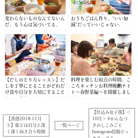
変わらないものなんてないん
おうちごはん作り、”いい加
だ。もう心は気づいてる。
減”だっていいじゃない。
【だしのとり方レッスン】だ
料理を楽しむ原点の時間。こ
しを丁寧にとることがどれだ
ころキッチンお料理晩酌ナイ
け食や自分を大切にすること
ト〜春野菜編〜を開催しまし
なのか考えるきっかけになり
た！
ました
【仕込み女子部】＜
【香港2018-11月
10月＞ #かんなづ
①】旅とは自分と深
一覧ページ
きのしこみごと
く深く向き合う時間
Instagram投稿ピッ