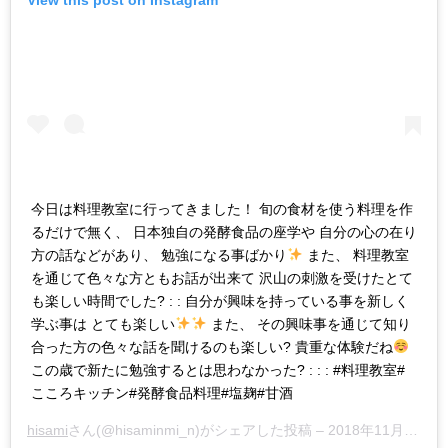
View this post on Instagram
今日は料理教室に行ってきました！ 旬の食材を使う料理を作
るだけで無く、 日本独自の発酵食品の座学や 自分の心の在り
方の話などがあり、 勉強になる事ばかり
また、 料理教室
を通じて色々な方ともお話が出来て 沢山の刺激を受けたとて
も楽しい時間でした? : : 自分が興味を持っている事を新しく
学ぶ事は とても楽しい
また、 その興味事を通じて知り
合った方の色々な話を聞けるのも楽しい? 貴重な体験だね
この歳で新たに勉強するとは思わなかった? : : : #料理教室#
こころキッチン#発酵食品料理#塩麹#甘酒
hisami
さん(@hisaminmi_n)がシェアした投稿 –
2018年11月月10日午前8時33分PST