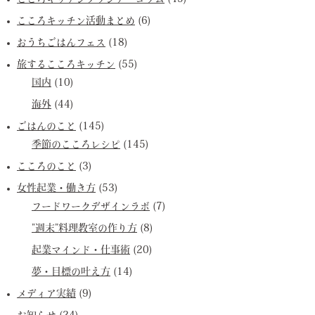
こころキッチン活動まとめ
(6)
おうちごはんフェス
(18)
旅するこころキッチン
(55)
国内
(10)
海外
(44)
ごはんのこと
(145)
季節のこころレシピ
(145)
こころのこと
(3)
女性起業・働き方
(53)
フードワークデザインラボ
(7)
”週末”料理教室の作り方
(8)
起業マインド・仕事術
(20)
夢・目標の叶え方
(14)
メディア実績
(9)