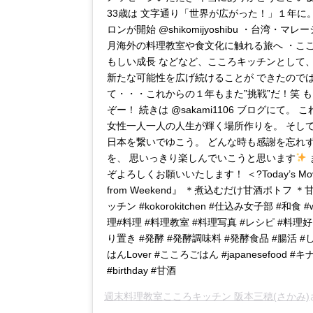
33歳は 文字通り「世界が広がった！」１年に。
ロンが開始 @shikomijyoshibu ・台湾・
月海外の料理教室や食文化に触れる旅へ ・こ
もしい成長 などなど、こころキッチンとして
新たな可能性を広げ続けることが できたので
て・・・これからの１年もまた”挑戦”だ！笑 
ぞー！ 続きは @sakami1106 ブログにて。
女性一人一人の人生が輝く場所作りを。 そし
日本を繋いでゆこう。 どんな時も感謝を忘れ
を、 思いっきり楽しんでいこうと思います
ぞよろしくお願いいたします！ ＜?Today’s Movie?＞
from Weekend』 ＊煮込むだけ甘酒ポトフ
ッチン #kokorokitchen #仕込み女子部 #和食
理#料理 #料理教室 #料理写真 #レシピ #料理
り置き #発酵 #発酵調味料 #発酵食品 #腸活 
はんLover #こころごはん #japanesefood 
#birthday #甘酒
週末料理教室こころキッチン 阪本三穂(さかみ)