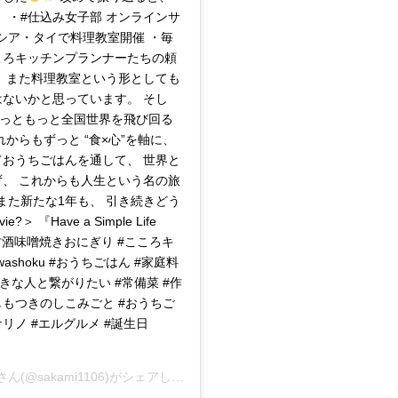
 ・#仕込み女子部 オンラインサ
マレーシア・タイで料理教室開催 ・毎
ころキッチンプランナーたちの頼
、 また料理教室という形としても
はないかと思っています。 そし
もっともっと全国世界を飛び回る
 これからもずっと “食×心”を軸に、
ておうちごはんを通して、 世界と
ず、 これからも人生という名の旅
また新たな1年も、 引き続きどう
 『Have a Simple Life
 ＊甘酒味噌焼きおにぎり #こころキ
 #washoku #おうちごはん #家庭料
好きな人と繋がりたい #常備菜 #作
#しもつきのしこみごと #おうちご
#キナリノ #エルグルメ #誕生日
さん(@sakami1106)がシェアした投稿 –
2018年11月月7日午前4時49分