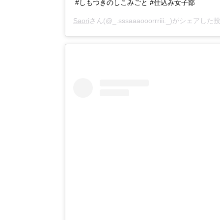
#しもつきのしこみごと #仕込み女子部
Saori
さん(@_.sssaaaooorrriii._)がシェアした