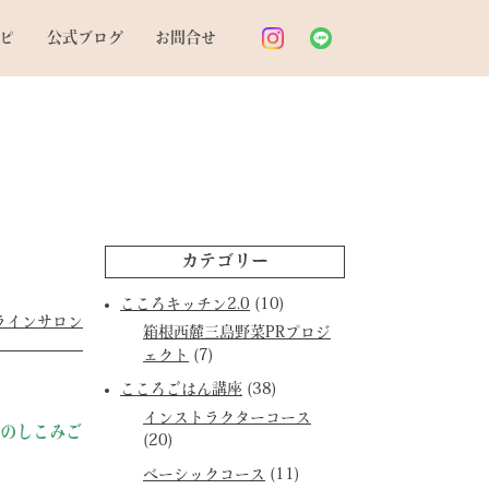
ピ
公式ブログ
お問合せ
カテゴリー
こころキッチン2.0
(10)
ラインサロン
箱根西麓三島野菜PRプロジ
ェクト
(7)
こころごはん講座
(38)
インストラクターコース
きのしこみご
(20)
ベーシックコース
(11)