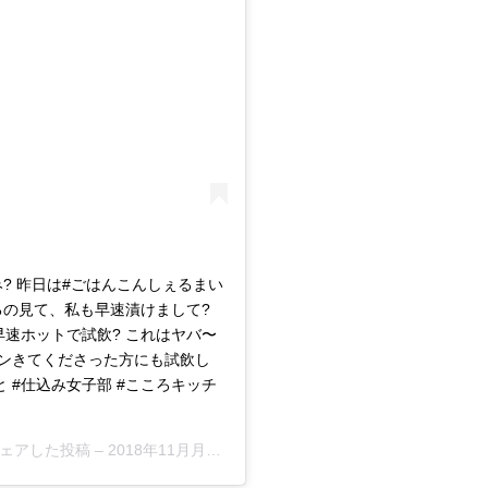
? 昨日は#ごはんこんしぇるまい
るの見て、私も早速漬けまして?
速ホットで試飲? これはヤバ〜
ンきてくださった方にも試飲し
 #仕込み女子部 #こころキッチ
)がシェアした投稿 –
2018年11月月18日午前5時03分PST