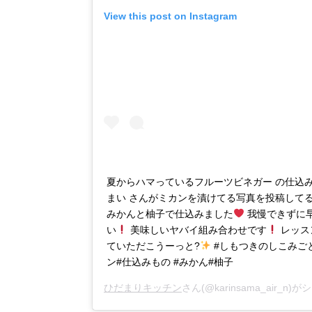
View this post on Instagram
夏からハマっているフルーツビネガー の仕込み
まい さんがミカンを漬けてる写真を投稿して
みかんと柚子で仕込みました
我慢できずに早
い
美味しいヤバイ組み合わせです
レッス
ていただこうーっと?
#しもつきのしこみごと
ン#仕込みもの #みかん#柚子
ひだまりキッチン
さん(@karinsama_air_n