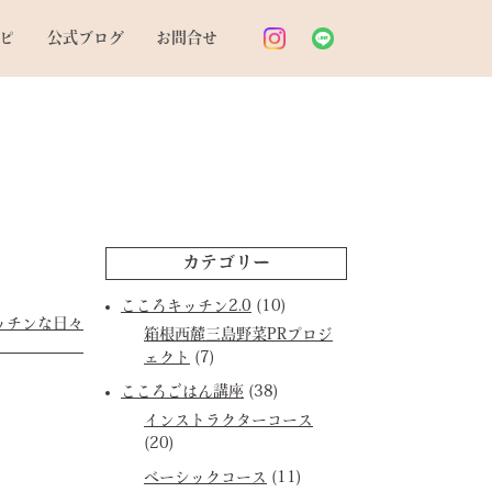
ピ
公式ブログ
お問合せ
カテゴリー
こころキッチン2.0
(10)
ッチンな日々
箱根西麓三島野菜PRプロジ
ェクト
(7)
こころごはん講座
(38)
インストラクターコース
(20)
ベーシックコース
(11)