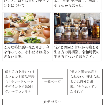
いこと。新たなる私のチャレ
る。”卒業”を決めて、初めて
ンジについて
そう心から思った。
こんな格好悪い夜たちが、今
“心”との向き合いから始まる
を作ってる。それだけは揺る
生き方の再構築。令和時代の
ぎない事実。
生き方について思うこと。
伝える力を身につけ
“他人と過去は変え
るフロント商品発表
られない。変えられ
会！@フードワーク
一覧ページ
るのは自分と未
デザインラボ第5回
来。”そう思ってい
グループコンサル
たけれど
カテゴリー