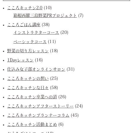
こころキッチン2.0
(10)
箱根西麓三島野菜PRプロジェクト
(7)
こころごはん講座
(38)
インストラクターコース
(20)
ベーシックコース
(11)
野菜の切り方レッスン
(18)
1Dayレッスン
(16)
仕込み女子部オンラインサロン
(31)
こころキッチンの想い
(25)
こころキッチンな日々
(58)
こころキッチン卒業への道
(26)
こころキッチンアフターストーリー
(24)
こころキッチンプランナーコラム
(45)
こころキッチン活動まとめ
(6)