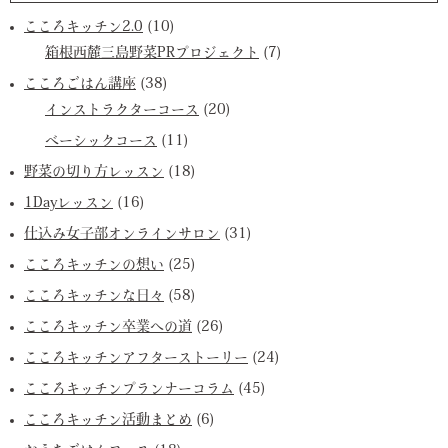
こころキッチン2.0
(10)
箱根西麓三島野菜PRプロジェクト
(7)
こころごはん講座
(38)
インストラクターコース
(20)
ベーシックコース
(11)
野菜の切り方レッスン
(18)
1Dayレッスン
(16)
仕込み女子部オンラインサロン
(31)
こころキッチンの想い
(25)
こころキッチンな日々
(58)
こころキッチン卒業への道
(26)
こころキッチンアフターストーリー
(24)
こころキッチンプランナーコラム
(45)
こころキッチン活動まとめ
(6)