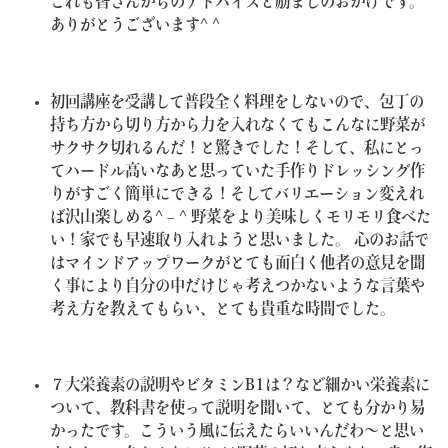
これも皆さんからのアドバイスと励ましのおかげです。
ありがとうございます^ ^
初回講座を受講して普段全く料理をしないので、包丁の
持ち方から切り方から力を入れなくてもこんなに野菜が
サクサク切れるんだ！と驚きでした！
そして、私にとっ
てハードル高いなあと思っていた手作りドレッシング作
りがすごく簡単にできる！そしてバリエーション変えれ
ば沢山楽しめる^ – ^ 野菜をより美味しくモリモリ食べた
い！家でも早速取り入れようと思いました。
心のお話で
はマインドアップワークがとても面白く他者の意見を聞
く事により自分の中だけじゃ考えつかないような言葉や
考え方を教えてもらい、とても貴重な時間でした。
７大栄養素の説明やビタミンB1は？など細かい栄養素に
ついて、教科書を使って説明を聞いて、とても分かり易
かったです。こういう風に伝えたらいいんだわ〜と思い