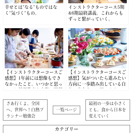
幸せとは”なる”ものではな
インストラクターコース5期
く”気づく”もの。
&6期最終講義。これからも
ずっと繋がっていく。
【インストラクターコースご
【インストラクターコースご
感想】1年前には想像もでき
感想】気がついたら進みたい
なかったこと。いつかと思っ
方向に一歩踏み出している自
ていた料理教室も実際に開催
分に出会えると思います。
することができました。
さあ行くよ、全国
最初の一歩は小さく
へ、世界へ！白熱プ
一覧ページ
とも。食から日本を
ランナー勉強会
変えていく
カテゴリー