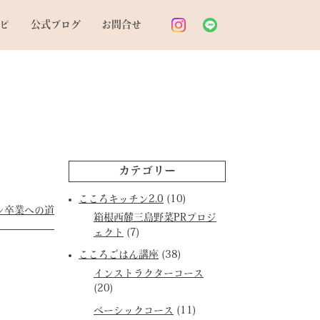
ピ
公式ブログ
お問合せ
カテゴリー
こころキッチン2.0
(10)
ン卒業への道
箱根西麓三島野菜PRプロジ
ェクト
(7)
こころごはん講座
(38)
インストラクターコース
(20)
ベーシックコース
(11)