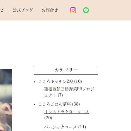
ピ
公式ブログ
お問合せ
カテゴリー
こころキッチン2.0
(10)
箱根西麓三島野菜PRプロジ
ェクト
(7)
こころごはん講座
(38)
インストラクターコース
(20)
ベーシックコース
(11)