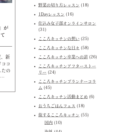
野菜の切り方レッスン
(18)
1Dayレッスン
(16)
仕込み女子部オンラインサロン
)』が
(31)
いて
こころキッチンの想い
(25)
こころキッチンな日々
(58)
度、新
こころキッチン卒業への道
(26)
ドココ
こころキッチンアフターストー
したの
リー
(24)
R…
こころキッチンプランナーコラ
ム
(45)
こころキッチン活動まとめ
(6)
おうちごはんフェス
(18)
旅するこころキッチン
(55)
国内
(10)