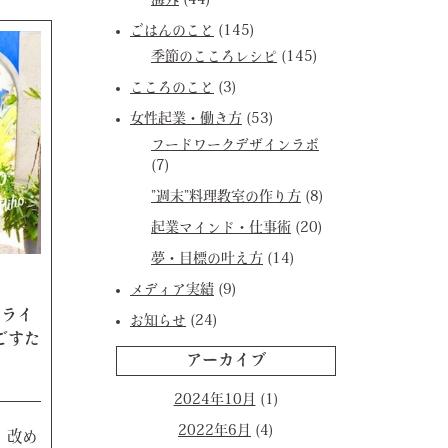
海外
(44)
ごはんのこと
(145)
季節のこころレシピ
(145)
こころのこと
(3)
女性起業・働き方
(53)
フードワークデザインラボ
(7)
”週末”料理教室の作り方
(8)
起業マインド・仕事術
(20)
夢・目標の叶え方
(14)
メディア実績
(9)
のライ
お知らせ
(24)
ごすた
アーカイブ
2024年10月
(1)
2022年6月
(4)
 改め