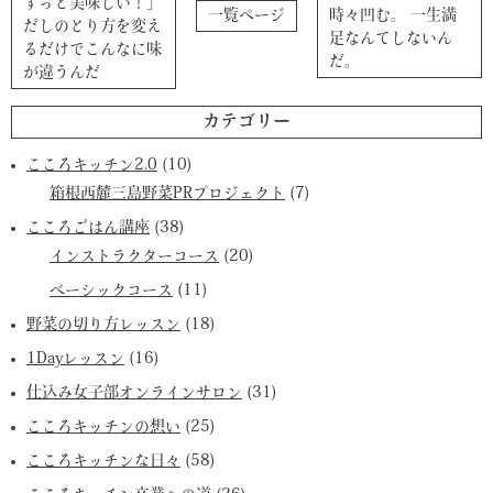
ずっと美味しい！」
一覧ページ
時々凹む。 一生満
だしのとり方を変え
足なんてしないん
るだけでこんなに味
だ。
が違うんだ
カテゴリー
こころキッチン2.0
(10)
箱根西麓三島野菜PRプロジェクト
(7)
こころごはん講座
(38)
インストラクターコース
(20)
ベーシックコース
(11)
野菜の切り方レッスン
(18)
1Dayレッスン
(16)
仕込み女子部オンラインサロン
(31)
こころキッチンの想い
(25)
こころキッチンな日々
(58)