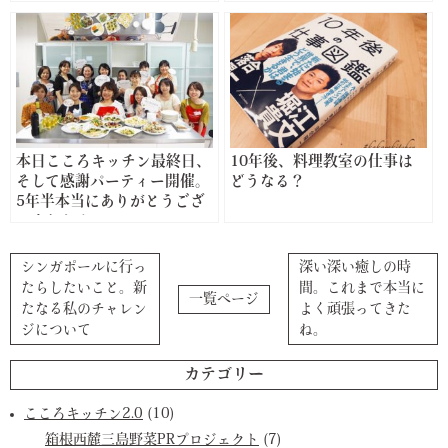
ろキッチン1年目にやり続け
てきたこと
本日こころキッチン最終日、
10年後、料理教室の仕事は
そして感謝パーティー開催。
どうなる？
5年半本当にありがとうござ
いました！
シンガポールに行っ
深い深い癒しの時
たらしたいこと。新
間。これまで本当に
一覧ページ
たなる私のチャレン
よく頑張ってきた
ジについて
ね。
カテゴリー
こころキッチン2.0
(10)
箱根西麓三島野菜PRプロジェクト
(7)