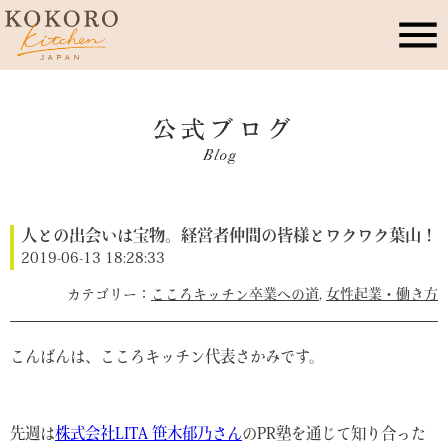
こころキッチンとは
店舗情報
人との出会いは宝物。経営者仲間の皆様とワクワク葉山！
レッスン・イベント
2019-06-13 18:28:33
こころキッチン卒業への道
,
女性起業・働き方
季節のこころレシピ
こんばんは、こころキッチン代表さかみです。
公式ブログ
お問合せ
先週は
株式会社LITA 笹木郁乃さん
のPR塾を通じて知り合った