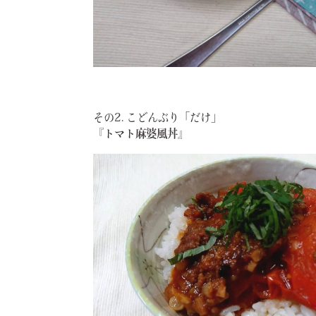
その2. こどんぶり「だけ」
『トマト麻婆風丼』