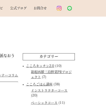
ピ
公式ブログ
お問合せ
派なおう
カテゴリー
こころキッチン2.0
(10)
箱根西麓三島野菜PRプロジ
ンナーコラム
ェクト
(7)
こころごはん講座
(38)
インストラクターコース
(20)
ベーシックコース
(11)