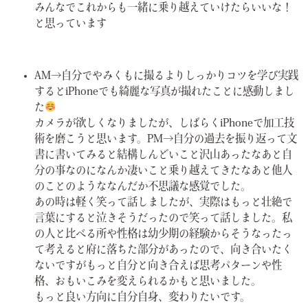
みんなでこれからも一緒に乗り越えていけたらいいな！
と思っています
AM→自分でやみくもに撮るよりしっかりコツを学び実践
するとiPhoneでも綺麗な写真が撮れたことに感動しまし
た
カメラが欲しくなりましたが、しばらくiPhoneで加工技
術を磨こうと思います。PM→自分の過去を振り返って文
書に書いてみると結構しんどいこと沢山あったなあと自
分の事なのになんか凄いこと乗り越えてきたなあと他人
のことのようななんだか不思議な感覚でした。
あの時は軽く笑って話しましたが、実際はもっと壮絶で
言葉にすると泣きそうだったので笑って話しました。私
の人と比べる所や性格は幼少期の経験からそうなったっ
て考えると府に落ちた部分があったので、向き合いたく
ないですがもっと自分と向き合えば思考パターンや性
格、おもいこみを変えられるかもと思いました。
もっと良い方向に自分自身、変わりたいです。