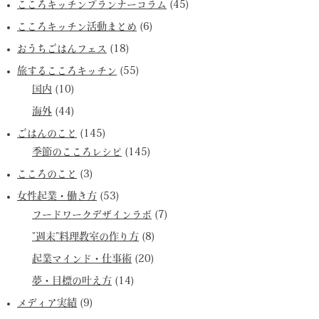
こころキッチンプランナーコラム
(45)
こころキッチン活動まとめ
(6)
おうちごはんフェス
(18)
旅するこころキッチン
(55)
国内
(10)
海外
(44)
ごはんのこと
(145)
季節のこころレシピ
(145)
こころのこと
(3)
女性起業・働き方
(53)
フードワークデザインラボ
(7)
”週末”料理教室の作り方
(8)
起業マインド・仕事術
(20)
夢・目標の叶え方
(14)
メディア実績
(9)