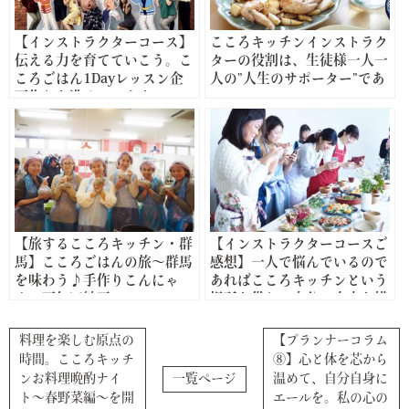
【インストラクターコース】
こころキッチンインストラク
伝える力を育てていこう。こ
ターの役割は、生徒様一人一
ころごはん1Dayレッスン企
人の”人生のサポーター”であ
画作りを進めています
ること。
【旅するこころキッチン・群
【インストラクターコースご
馬】こころごはんの旅〜群馬
感想】一人で悩んでいるので
を味わう♪手作りこんにゃ
あればこころキッチンという
く・下仁田納豆ツアー〜
場所を借りて自分の未来を描
いてみてください
料理を楽しむ原点の
【プランナーコラム
時間。こころキッチ
⑧】心と体を芯から
ンお料理晩酌ナイ
一覧ページ
温めて、自分自身に
ト〜春野菜編〜を開
エールを。私の心の