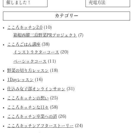
催しました！
充電方法
カテゴリー
こころキッチン2.0
(10)
箱根西麓三島野菜PRプロジェクト
(7)
こころごはん講座
(38)
インストラクターコース
(20)
ベーシックコース
(11)
野菜の切り方レッスン
(18)
1Dayレッスン
(16)
仕込み女子部オンラインサロン
(31)
こころキッチンの想い
(25)
こころキッチンな日々
(58)
こころキッチン卒業への道
(26)
こころキッチンアフターストーリー
(24)