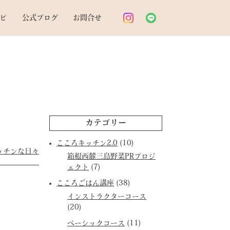
ピ
公式ブログ
お問合せ
カテゴリー
こころキッチン2.0
(10)
ッチンな日々
箱根西麓三島野菜PRプロジ
ェクト
(7)
こころごはん講座
(38)
インストラクターコース
(20)
ベーシックコース
(11)