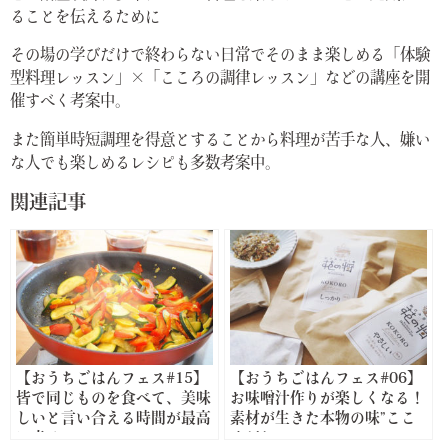
ることを伝えるために
その場の学びだけで終わらない日常でそのまま楽しめる「体験
型料理レッスン」×「こころの調律レッスン」などの講座を開
催すべく考案中。
また簡単時短調理を得意とすることから料理が苦手な人、嫌い
な人でも楽しめるレシピも多数考案中。
関連記事
【おうちごはんフェス#15】
【おうちごはんフェス#06】
皆で同じものを食べて、美味
お味噌汁作りが楽しくなる！
しいと言い合える時間が最高
素材が生きた本物の味”ここ
に幸せ
ろだし”