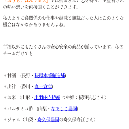
「おうちごはんフェス」
では揺るぎない志を持った生産者さん
の熱い想いを直接聞くことができます。
私のように食関係のお仕事や趣味と無縁だった人はこのような
機会はなかなかありませんよね。
甘酒以外にもたくさんの安心安全の商品が揃っています。私の
チームだけでも
＊甘酒 (長野・
糀屋本藤醸造舗
)
＊出汁 (香川・
丸一倉庫
)
＊お米 （山形・
出羽庄内特産
つや姫：板垣弘志さん）
＊バルサミコ酢 (山梨・
なでしこ農園
)
＊ジャム（山梨・
舟久保農園
の舟久保寿江さん）