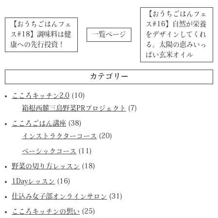
【おうちごはんフェ
【おうちごはんフェ
ス#16】自然が栄養
ス#18】調味料は健
一覧ページ
をデザインしてくれ
康への先行投資！
る。太陽の恵みいっ
ぱい玄米オイル
カテゴリー
こころキッチン2.0
(10)
箱根西麓三島野菜PRプロジェクト
(7)
こころごはん講座
(38)
インストラクターコース
(20)
ベーシックコース
(11)
野菜の切り方レッスン
(18)
1Dayレッスン
(16)
仕込み女子部オンラインサロン
(31)
こころキッチンの想い
(25)