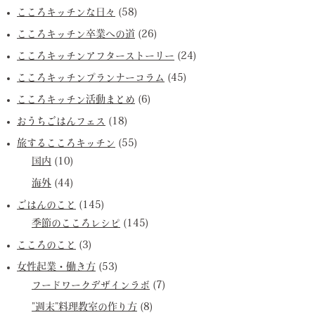
こころキッチンな日々
(58)
こころキッチン卒業への道
(26)
こころキッチンアフターストーリー
(24)
こころキッチンプランナーコラム
(45)
こころキッチン活動まとめ
(6)
おうちごはんフェス
(18)
旅するこころキッチン
(55)
国内
(10)
海外
(44)
ごはんのこと
(145)
季節のこころレシピ
(145)
こころのこと
(3)
女性起業・働き方
(53)
フードワークデザインラボ
(7)
”週末”料理教室の作り方
(8)