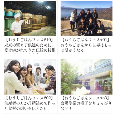
【おうちごはんフェス#10】
【おうちごはんフェス#01】
未来の繋ぐ子供達のために。
おうちごはんから世界はもっ
受け継がれてきた伝統の技術
と温かくなる
と知恵を守る生産者さんを心
から応援したい
【おうちごはんフェス#02】
【おうちごはんフェス#o3】
生産者の方が丹精込めて作っ
会場準備の様子をちょっぴり
た食材の想いを伝えたい
公開！