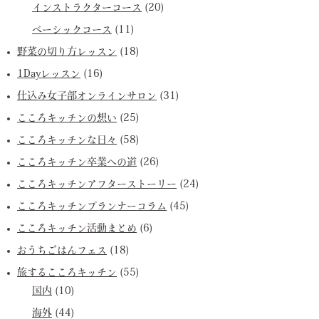
インストラクターコース
(20)
ベーシックコース
(11)
野菜の切り方レッスン
(18)
1Dayレッスン
(16)
仕込み女子部オンラインサロン
(31)
こころキッチンの想い
(25)
こころキッチンな日々
(58)
こころキッチン卒業への道
(26)
こころキッチンアフターストーリー
(24)
こころキッチンプランナーコラム
(45)
こころキッチン活動まとめ
(6)
おうちごはんフェス
(18)
旅するこころキッチン
(55)
国内
(10)
海外
(44)