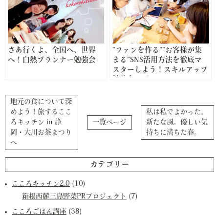
さあ行くよ、全国へ、世界
”ファンを作る””お客様が集
へ！白熱プランナー勉強会
まる”SNS活用方法を徹底マ
スターしよう！スキルアップ
勉強会レポート
地元の食について深
めよう！旅するここ
私は私でよかった。
ろキッチン in 静
一覧ページ
新たな風。優しい気
岡・大川お茶まつり
持ちに満ちた春。
へ
カテゴリー
こころキッチン2.0
(10)
箱根西麓三島野菜PRプロジェクト
(7)
こころごはん講座
(38)