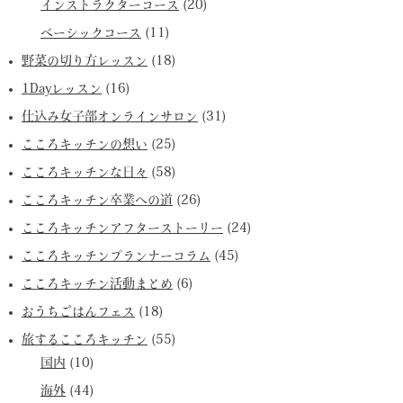
インストラクターコース
(20)
ベーシックコース
(11)
野菜の切り方レッスン
(18)
1Dayレッスン
(16)
仕込み女子部オンラインサロン
(31)
こころキッチンの想い
(25)
こころキッチンな日々
(58)
こころキッチン卒業への道
(26)
こころキッチンアフターストーリー
(24)
こころキッチンプランナーコラム
(45)
こころキッチン活動まとめ
(6)
おうちごはんフェス
(18)
旅するこころキッチン
(55)
国内
(10)
海外
(44)