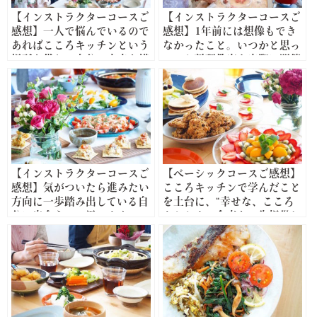
【インストラクターコースご
【インストラクターコースご
感想】一人で悩んでいるので
感想】1年前には想像もでき
あればこころキッチンという
なかったこと。いつかと思っ
場所を借りて自分の未来を描
ていた料理教室も実際に開催
いてみてください
することができました。
【インストラクターコースご
【ベーシックコースご感想】
感想】気がついたら進みたい
こころキッチンで学んだこと
方向に一歩踏み出している自
を土台に、“幸せな、こころ
分に出会えると思います。
あたたまる食卓を一生提供し
たい”と本気で思います。