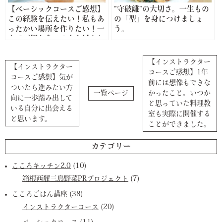
【ベーシックコースご感想】
”守破離”の大切さ。一生もの
この経験を伝えたい！私もあ
の「型」を身につけましょ
ったかい場所を作りたい！一
う。
人でご飯を食べる人を減らし
たい！と夢がどんどん溢れて
きました。
【インストラクター
【インストラクター
コースご感想】1年
コースご感想】気が
前には想像もできな
ついたら進みたい方
一覧ページ
かったこと。いつか
向に一歩踏み出して
と思っていた料理教
いる自分に出会える
室も実際に開催する
と思います。
ことができました。
カテゴリー
こころキッチン2.0
(10)
箱根西麓三島野菜PRプロジェクト
(7)
こころごはん講座
(38)
インストラクターコース
(20)