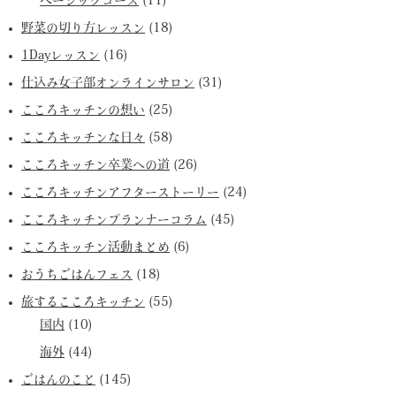
ベーシックコース
(11)
野菜の切り方レッスン
(18)
1Dayレッスン
(16)
仕込み女子部オンラインサロン
(31)
こころキッチンの想い
(25)
こころキッチンな日々
(58)
こころキッチン卒業への道
(26)
こころキッチンアフターストーリー
(24)
こころキッチンプランナーコラム
(45)
こころキッチン活動まとめ
(6)
おうちごはんフェス
(18)
旅するこころキッチン
(55)
国内
(10)
海外
(44)
ごはんのこと
(145)