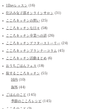
1Dayレッスン
(16)
仕込み女子部オンラインサロン
(31)
こころキッチンの想い
(25)
こころキッチンな日々
(58)
こころキッチン卒業への道
(26)
こころキッチンアフターストーリー
(24)
こころキッチンプランナーコラム
(45)
こころキッチン活動まとめ
(6)
おうちごはんフェス
(18)
旅するこころキッチン
(55)
国内
(10)
海外
(44)
ごはんのこと
(145)
季節のこころレシピ
(145)
こころのこと
(3)