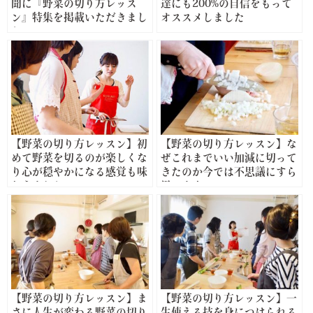
聞に『野菜の切り方レッス
達にも200%の自信をもって
ン』特集を掲載いただきまし
オススメしました
た
【野菜の切り方レッスン】初
【野菜の切り方レッスン】な
めて野菜を切るのが楽しくな
ぜこれまでいい加減に切って
り心が穏やかになる感覚も味
きたのか今では不思議にすら
わえました
思います
【野菜の切り方レッスン】ま
【野菜の切り方レッスン】一