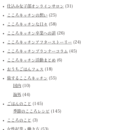
仕込み女子部オンラインサロン
(31)
こころキッチンの想い
(25)
こころキッチンな日々
(58)
こころキッチン卒業への道
(26)
こころキッチンアフターストーリー
(24)
こころキッチンプランナーコラム
(45)
こころキッチン活動まとめ
(6)
おうちごはんフェス
(18)
旅するこころキッチン
(55)
国内
(10)
海外
(44)
ごはんのこと
(145)
季節のこころレシピ
(145)
こころのこと
(3)
女性起業・働き方
(53)