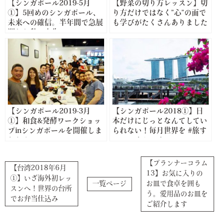
【シンガポール2019-5月
【野菜の切り方レッスン】切
①】5回めのシンガポール、
り方だけではなく”心”の面で
未来への確信。半年間で急展
も学びがたくさんありました
開した私の人生
【シンガポール2019-3月
【シンガポール2018①】日
①】和食&発酵ワークショッ
本だけにじっとなんてしてい
プinシンガポールを開催しま
られない！毎月世界を #旅す
した！
るこころキッチン
【プランナーコラム
【台湾2018年6月
13】お気に入りの
①】いざ海外初レッ
一覧ページ
お皿で食卓を囲も
スンへ！世界の台所
う。愛用品のお皿を
でお弁当仕込み
ご紹介します