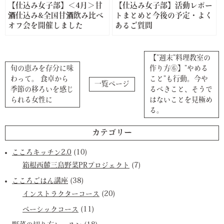
【仕込み女子部】＜4月＞甘
【仕込み女子部】活動レポー
酒仕込み&全国甘酒飲み比べ
トまとめと今後の予定・よく
オフ会を開催しました
あるご質問
【”週末”料理教室の
旬の恵みを存分に味
作り方⑥】”やめる
わって。 食卓から
こと”も行動。今や
一覧ページ
季節の移ろいを感じ
るべきこと、そうで
られる女性に
はないことを見極め
る。
カテゴリー
こころキッチン2.0
(10)
箱根西麓三島野菜PRプロジェクト
(7)
こころごはん講座
(38)
インストラクターコース
(20)
ベーシックコース
(11)