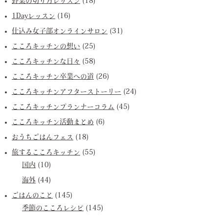
野菜の切り方レッスン
(18)
1Dayレッスン
(16)
仕込み女子部オンラインサロン
(31)
こころキッチンの想い
(25)
こころキッチンな日々
(58)
こころキッチン卒業への道
(26)
こころキッチンアフターストーリー
(24)
こころキッチンプランナーコラム
(45)
こころキッチン活動まとめ
(6)
おうちごはんフェス
(18)
旅するこころキッチン
(55)
国内
(10)
海外
(44)
ごはんのこと
(145)
季節のこころレシピ
(145)