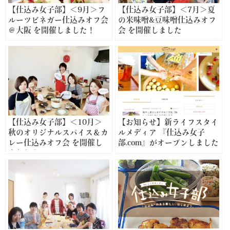
【仕込み女子部】＜9月＞フ
【仕込み女子部】＜7月＞夏
ルーツビネガー仕込みオフ会
の米味噌&豆味噌仕込みオフ
＠大阪 を開催しました！
会 を開催しました
【仕込み女子部】＜10月＞
【お知らせ】新ライフスタイ
秋のオリジナルスパイス＆カ
ルメディア 『仕込み女子
レー仕込みオフ会 を開催し
部.com』がオープンしました
ました！