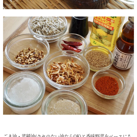
ごま油・菜種油(クセのない油ならOK)と香味野菜をベースにち