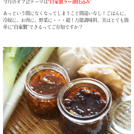
今月のオフ会テーマは
“自家製ラー油仕込み”
あっという間になくなってしまうこと間違いなし！ごはんに、
冷奴に、お肉に、野菜に・・・超！万能調味料、実はとても簡
単に
”自家製”
できるってご存知ですか？