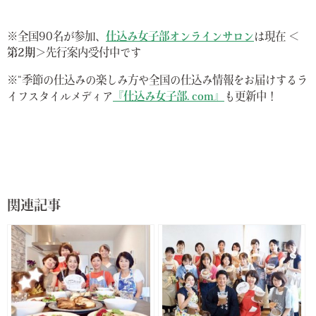
※全国90名が参加、
仕込み女子部オンラインサロン
は現在
＜
第2期＞
先行案内受付中です
※“季節の仕込みの楽しみ方や全国の仕込み情報をお届けするラ
イフスタイルメディア
『仕込み女子部. com』
も更新中！
関連記事