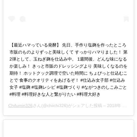
【最近ハマっている発酵】 先日、手作り塩麹を作ったところ
市販のものよりずっと美味しくて すっかりハマりました！ 第
2弾として、玉ねぎ麹を仕込み中。 1週間後、どんな味になる
か楽しみ！ きっと市販のドレッシングより 美味しくなるのを
期待！ ホットクック調理で空いた時間に ちょびっと仕込むこ
とで 食事のクオリティをあげるぞ！ #仕込み女子部 #仕込み
女子 #塩麹 #塩麹レシピ #塩麹づくり #ながつきのしこみごと
#料理 #料理好きな人と繋がりたい #料理大好き
Chifumin326
さん(@chiichi326)がシェアした投稿 –
2018年 9月月8日午後7時00分PDT