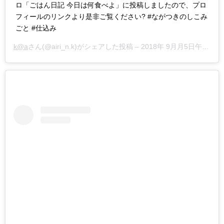
ロ「ごはん日記 今日は何食べよ」に投稿しましたので、プロ
フィールのリンクより是非ご覧ください? #ながつきのしこみ
ごと #仕込み
k@a
さん(@airi_n.k)がシェアした投稿 –
2018年 9月月5日午後7時19分PDT