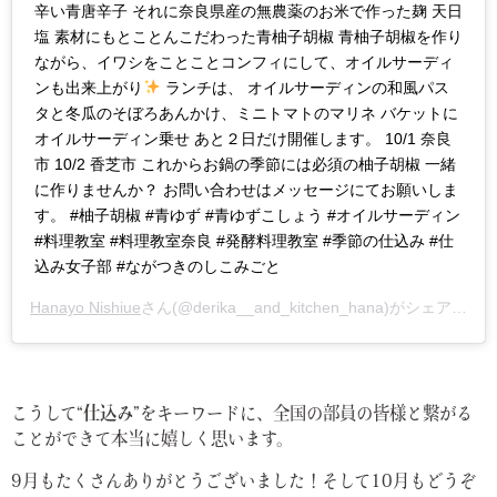
辛い青唐辛子 それに奈良県産の無農薬のお米で作った麹 天日
塩 素材にもとことんこだわった青柚子胡椒 青柚子胡椒を作り
ながら、イワシをことことコンフィにして、オイルサーディ
ンも出来上がり
ランチは、 オイルサーディンの和風パス
タと冬瓜のそぼろあんかけ、ミニトマトのマリネ バケットに
オイルサーディン乗せ あと２日だけ開催します。 10/1 奈良
市 10/2 香芝市 これからお鍋の季節には必須の柚子胡椒 一緒
に作りませんか？ お問い合わせはメッセージにてお願いしま
す。 #柚子胡椒 #青ゆず #青ゆずこしょう #オイルサーディン
#料理教室 #料理教室奈良 #発酵料理教室 #季節の仕込み #仕
込み女子部 #ながつきのしこみごと
Hanayo Nishiue
さん(@derika__and_kitchen_hana)がシェアした投稿 –
こうして
“仕込み”
をキーワードに、全国の部員の皆様と繋がる
ことができて本当に嬉しく思います。
9月もたくさんありがとうございました！そして10月もどうぞ