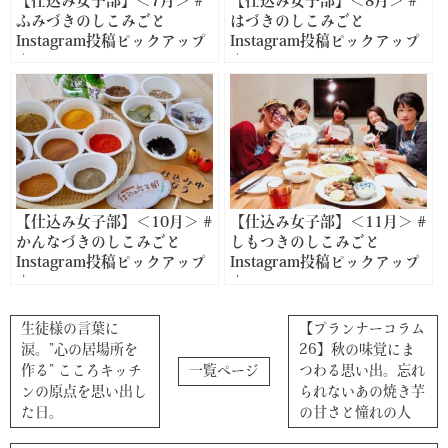
【仕込み女子部】＜7月＞ #
【仕込み女子部】＜8月＞ #
ふみづきのしこみごと
はづきのしこみごと
Instagram投稿ピックアップ
Instagram投稿ピックアップ
♪
♪
【仕込み女子部】＜10月＞ #
【仕込み女子部】＜11月＞ #
かんなづきのしこみごと
しもつきのしこみごと
Instagram投稿ピックアップ
Instagram投稿ピックアップ
♪
♪
生徒様の言葉に
【プランナーコラム
涙。”心の居場所を
26】秋の味覚にま
作る” こころキッチ
一覧ページ
つわる思い出。忘れ
ンの原点を思い出し
られないあの焼き芋
た日。
の甘さと憧れの人