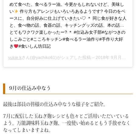
めて食べた、食べるラー油。今更かもしれないけど、美味し
い
作り方もアレンジもいろいろあるようです? 今日のをベ
ースに、自分好みに仕上げていきたい♡ ＊ 同じ食が好きな人
と、食べ物の話、食器の話、キッチングッズの話、本の話…
とてもワクワク楽しかったー? ＊ #仕込み女子部#ながつきの
しこみごと#こころキッチン#食べるラー油作り#手作り大好
き
#食いしん坊日記
yukie.k
さん(@yachiko61)がシェアした投稿 –
2018年 9月月23日午後5時04分PDT
9月の仕込み中なう
最後は部員の皆様の仕込み中なうな様子をご紹介。
7月に配信した玉ねぎ麹レシピも色々とご活用いただいている
よう。万能調味料玉ねぎ麹、一度使い始めるともう手放せなく
なってしまいますよね。