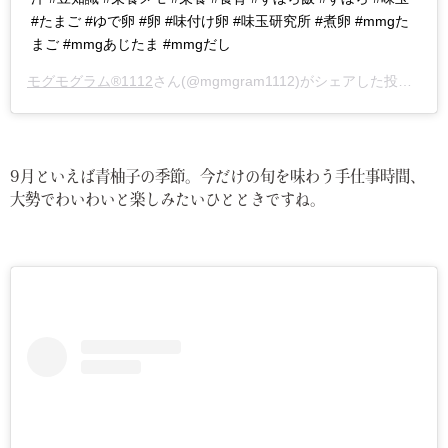
#たまご #ゆで卵 #卵 #味付け卵 #味玉研究所 #煮卵 #mmgた
まご #mmgあじたま #mmgだし
モグモグラム®️1112
さん(@mgmgram1112)がシェアした投稿 –
2
9月といえば青柚子の季節。今だけの旬を味わう手仕事時間、
大勢でわいわいと楽しみたいひとときですね。