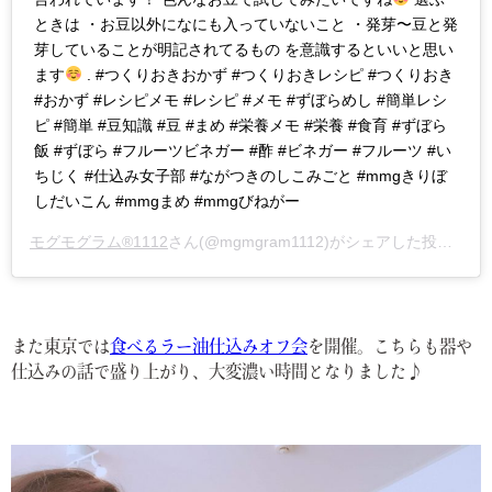
ときは ・お豆以外になにも入っていないこと ・発芽〜豆と発
芽していることが明記されてるもの を意識するといいと思い
ます
. #つくりおきおかず #つくりおきレシピ #つくりおき
#おかず #レシピメモ #レシピ #メモ #ずぼらめし #簡単レシ
ピ #簡単 #豆知識 #豆 #まめ #栄養メモ #栄養 #食育 #ずぼら
飯 #ずぼら #フルーツビネガー #酢 #ビネガー #フルーツ #い
ちじく #仕込み女子部 #ながつきのしこみごと #mmgきりぼ
しだいこん #mmgまめ #mmgびねがー
モグモグラム®️1112
さん(@mgmgram1112)がシェアした投稿 –
2
また東京では
食べるラー油仕込みオフ会
を開催。こちらも器や
仕込みの話で盛り上がり、大変濃い時間となりました♪