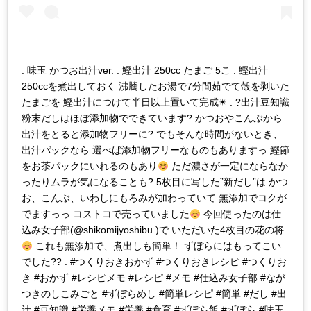
. 味玉 かつお出汁ver. . 鰹出汁 250cc たまご 5こ . 鰹出汁
250ccを煮出しておく 沸騰したお湯で7分間茹でて殻を剥いた
たまごを 鰹出汁につけて半日以上置いて完成✴︎ . ?出汁豆知識
粉末だしはほぼ添加物でできています? かつおやこんぶから
出汁をとると添加物フリーに? でもそんな時間がないとき、
出汁パックなら 選べば添加物フリーなものもありますっ 鰹節
をお茶パックにいれるのもあり
ただ濃さが一定にならなか
ったりムラが気になることも? 5枚目に写した”新だし”は かつ
お、こんぶ、いわしにもろみが加わっていて 無添加でコクが
でますっっ コストコで売っていました
今回使ったのは仕
込み女子部(@shikomijyoshibu )で いただいた4枚目の花の将
これも無添加で、煮出しも簡単！ ずぼらにはもってこい
でした?? . #つくりおきおかず #つくりおきレシピ #つくりお
き #おかず #レシピメモ #レシピ #メモ #仕込み女子部 #なが
つきのしこみごと #ずぼらめし #簡単レシピ #簡単 #だし #出
汁 #豆知識 #栄養メモ #栄養 #食育 #ずぼら飯 #ずぼら #味玉