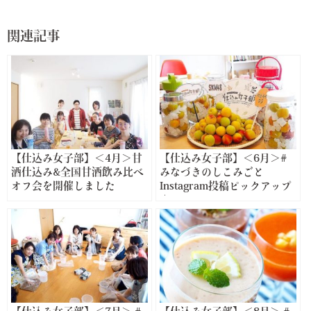
関連記事
【仕込み女子部】＜4月＞甘
【仕込み女子部】＜6月＞#
酒仕込み&全国甘酒飲み比べ
みなづきのしこみごと
オフ会を開催しました
Instagram投稿ピックアップ
♪