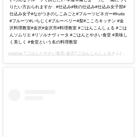
りたい方おられますか . #仕込み#秋の仕込み#仕込み女子部#
仕込み女子#ながつきのしこみごと#フルーツビネガー#fruits
#フルーツ#いちじく#ブルーベリー#梨#こころキッチン #金
沢料理教室#金沢#金沢市#料理教室 #ごはんこんしぇる #ごは
んソムリエ #リソルナヴィータ #ごはんとやさい食堂 #美味し
く美しく #食堂という名の料理教室
maimai ?ごはんとやさい食堂-金沢?ごはんこんしぇる
さん(@gohan.to.yasai.maimai)がシェアした投稿 –