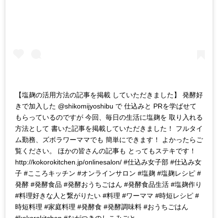
【塩麹の活用方法の記事を掲載 していただきました】 発酵好
きで加入した @shikomijyoshibu で 仕込みと PRを学ばせて
もらっているのですが 今回、毎日の生活に塩麹を 取り入れる
方法として 書いた記事を掲載していただきました！ フルタイ
ム勤務、ズボラワーママでも 簡単にできます！ よかったらご
覧ください。 ほかの皆さんの記事も とってもステキです！
http://kokorokitchen.jp/onlinesalon/ #仕込み女子部 #仕込み女
子 #こころキッチン #オンラインサロン #塩麹 #塩麹レシピ #
発酵 #発酵食品 #発酵おうちごはん #発酵食品生活 #塩麹作り
#料理好きな人と繋がりたい #料理 #ワーママ #時短レシピ #
時短料理 #家庭料理 #発酵食 #発酵調味料 #おうちごはん