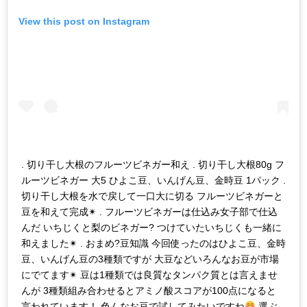
View this post on Instagram
. 切り干し大根のフルーツビネガー和え . 切り干し大根80g フ
ルーツビネガー 大5 ひよこ豆、いんげん豆、金時豆 1パック .
切り干し大根を水で戻して一口大に切る フルーツビネガーと
豆を和えて完成✴︎ . フルーツビネガーは仕込み女子部で仕込
んだ いちじくと梨のビネガー? つけていたいちじくも一緒に
和えました✴︎ . おまめ?豆知識 今回使ったのはひよこ豆、金時
豆、いんげん豆の3種類ですが 大豆などいろんなお豆が市場
にでてます✴︎ 豆は1種類では良質なタンパク質とは言えませ
んが 3種類組み合わせるとアミノ酸スコアが100点になると
言われています！ 色んなお豆で試してみたいですね
選ぶ