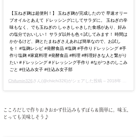
【玉ねぎ麹は超便利！】 玉ねぎ麹が完成したので 早速オリー
ブオイルとあえて ドレッシングにしてサラダに。 玉ねぎの辛
味もなく、でも玉ねぎの しゃきしゃきした食感があり、好み
の塩分でおいしい！ サラダ以外も色々試してみます！ 時間は
かかるけど、麹とたまねぎさえあれば簡単なので、お試し
を！ #塩麹レシピ #発酵食品 #塩麹 #手作りドレッシング #手
作り塩麹 #家庭料理 #発酵食品 #料理 #料理好きな人と繋がり
たい #ドレッシング #ドレッシング手作り #ながつきのしこみ
ごと #仕込み女子 #仕込み女子部
Chifumin326
さん(@chiichi326)がシェアした投稿 –
2018年 9月月16日午前6時44分PDT
こころだしで作りおきおかず仕込みもずぼら＆簡単に。味玉、
とっても美味しそう♪