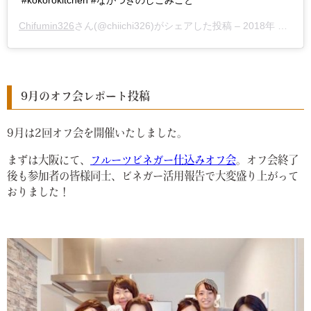
#kokorokitchen #ながつきのしこみごと
Chifumin326
さん(@chiichi326)がシェアした投稿 –
2018年 9月月14日午前3時14分PDT
9月のオフ会レポート投稿
9月は2回オフ会を開催いたしました。
まずは大阪にて、
フルーツビネガー仕込みオフ会
。オフ会終了
後も参加者の皆様同士、ビネガー活用報告で大変盛り上がって
おりました！