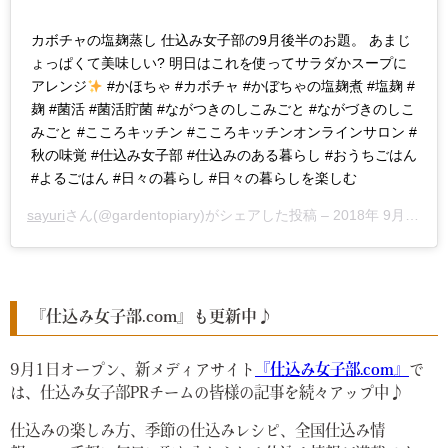
カボチャの塩麹蒸し 仕込み女子部の9月後半のお題。 あまじ
ょっぱくて美味しい? 明日はこれを使ってサラダかスープに
アレンジ
#かほちゃ #カボチャ #かぼちゃの塩麹煮 #塩麹 #
麹 #菌活 #菌活貯菌 #ながつきのしこみごと #ながづきのしこ
みごと #こころキッチン #こころキッチンオンラインサロン #
秋の味覚 #仕込み女子部 #仕込みのある暮らし #おうちごはん
#よるごはん #日々の暮らし #日々の暮らしを楽しむ
sayuri
さん(@gardentopiary)がシェアした投稿 –
2018年 9月月21日午前5時32分PDT
『仕込み女子部.com』も更新中♪
9月1日オープン、新メディアサイト
『仕込み女子部.com』
で
は、仕込み女子部PRチームの皆様の記事を続々アップ中♪
仕込みの楽しみ方、季節の仕込みレシピ、全国仕込み情