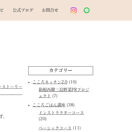
ピ
公式ブログ
お問合せ
カテゴリー
こころキッチン2.0
(10)
ーストーリー
箱根西麓三島野菜PRプロジ
ェクト
(7)
こころごはん講座
(38)
インストラクターコース
す。
(20)
ベーシックコース
(11)