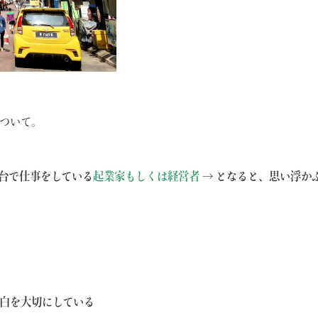
ついて。
C1台で仕事をしている
起業家もしくは経営者
→ となると、思い浮か
白を大切にしている