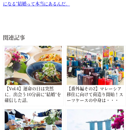
になる”結婚って本当にあるんだ。
関連記事
【Vol.4】運命の日は突然
【番外編その2】マレーシア
に。出会う10分前に”結婚”を
移住に向けて荷造り開始！ス
確信した話。
ーツケースの中身は・・・