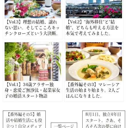
【Vol.3】理想の結婚、譲れ
【Vol.2】”海外移住”と”結
ない思い。そしてこころキッ
婚”、どちらも叶える方法を
チンクローズという大決断。
本気で考えてみました。
【Vol.1】34歳アラサー独
【番外編その3】マレーシア
身・恋愛ご無沙汰・起業家女
生活の始まり始まり。2人ご
子の婚活スタート物語
はんになりました。
【番外編その5】婚
8月1日、独立4年目
活や結婚生活にも役
スタート。さあ、そ
立つ！自分メディア
一覧ページ
ろそろ次の夢に向け