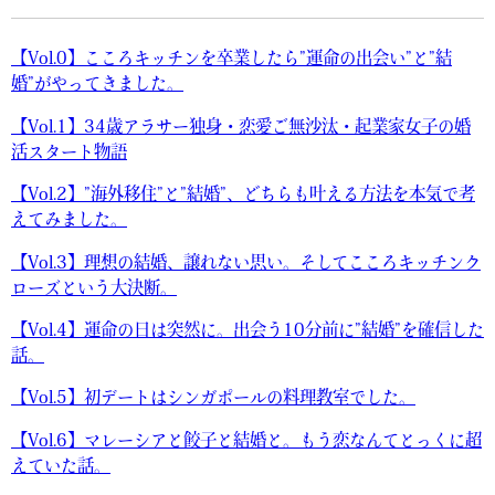
【Vol.0】こころキッチンを卒業したら”運命の出会い”と”結
婚”がやってきました。
【Vol.1】34歳アラサー独身・恋愛ご無沙汰・起業家女子の婚
活スタート物語
【Vol.2】”海外移住”と”結婚”、どちらも叶える方法を本気で考
えてみました。
【Vol.3】理想の結婚、譲れない思い。そしてこころキッチンク
ローズという大決断。
【Vol.4】運命の日は突然に。出会う10分前に”結婚”を確信した
話。
【Vol.5】初デートはシンガポールの料理教室でした。
【Vol.6】マレーシアと餃子と結婚と。もう恋なんてとっくに超
えていた話。