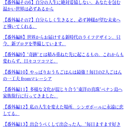
【番外編その6】自分の人生に絶対妥協しない。あなたを包む
温かい世界は必ずあるから
【番外編その7】自分らしく生きると、必ず神様が望む未来へ
と導いてくれる。
【番外編8】世界からお届けする新時代のライフデザイン。只
今、新ブログを準備しています。
【番外編9】”奇跡”とは積み重ねた先に起こるもの。これからも
変わらず、日々コツコツと。
【番外編10】やっぱりおうちごはんは最強！毎日の2人ごはん
の一工夫 fromマレーシア
【番外編11】多様な文化が混じり合う”東洋の真珠”ペナン島へ
家族旅行に行ってきました。
【番外編12】私の人生を変えた場所。シンガポールに永遠に恋
してる。
【番外編13】出会うべくして出会った人。”毎日ますます好き