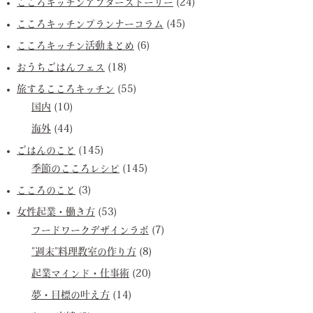
こころキッチンアフターストーリー
(24)
こころキッチンプランナーコラム
(45)
こころキッチン活動まとめ
(6)
おうちごはんフェス
(18)
旅するこころキッチン
(55)
国内
(10)
海外
(44)
ごはんのこと
(145)
季節のこころレシピ
(145)
こころのこと
(3)
女性起業・働き方
(53)
フードワークデザインラボ
(7)
”週末”料理教室の作り方
(8)
起業マインド・仕事術
(20)
夢・目標の叶え方
(14)